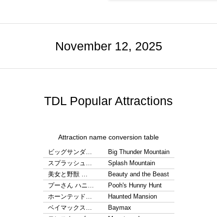
November 12, 2025
TDL Popular Attractions
Attraction name conversion table
ビッグサンダ…
Big Thunder Mountain
スプラッシュ…
Splash Mountain
美女と野獣 …
Beauty and the Beast
プーさん ハニ…
Pooh's Hunny Hunt
ホーンテッド…
Haunted Mansion
ベイマックス…
Baymax