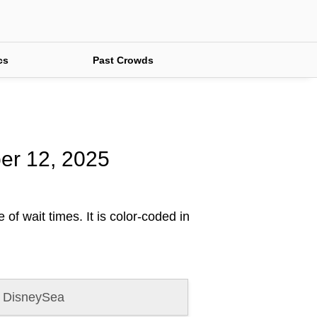
cs
Past Crowds
ber 12, 2025
of wait times. It is color-coded in
 DisneySea