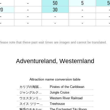
lease note that these past wait times are images and cannot be translated.
Adventureland, Westernland
Attraction name conversion table
カリブの海賊…
Pirates of the Caribbean
ジャングルク…
Jungle Cruise
ウエスタンリ…
Western River Railroad
スイス ツリー…
Treehouse
魅惑のチキルー…
The Enchanted Tiki Room