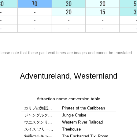
lease note that these past wait times are images and cannot be translated.
Adventureland, Westernland
Attraction name conversion table
カリブの海賊…
Pirates of the Caribbean
ジャングルク…
Jungle Cruise
ウエスタンリ…
Western River Railroad
スイス ツリー…
Treehouse
魅惑のチキルー…
The Enchanted Tiki Room