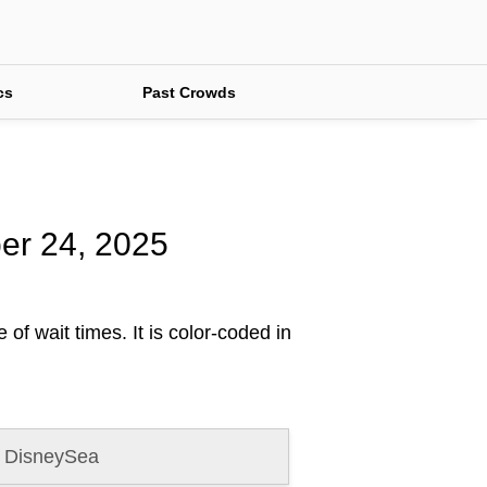
cs
Past Crowds
ber 24, 2025
of wait times. It is color-coded in
 DisneySea