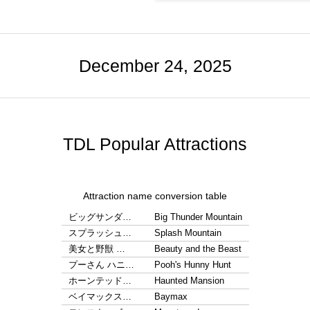
December 24, 2025
TDL Popular Attractions
Attraction name conversion table
ビッグサンダ…
Big Thunder Mountain
スプラッシュ…
Splash Mountain
美女と野獣 …
Beauty and the Beast
プーさん ハニ…
Pooh's Hunny Hunt
ホーンテッド…
Haunted Mansion
ベイマックス…
Baymax