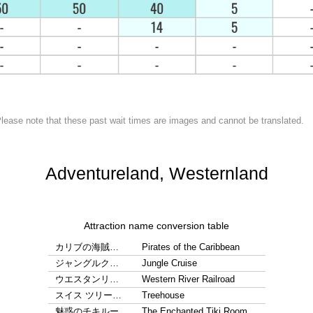
lease note that these past wait times are images and cannot be translated.
Adventureland, Westernland
Attraction name conversion table
カリブの海賊…
Pirates of the Caribbean
ジャングルク…
Jungle Cruise
ウエスタンリ…
Western River Railroad
スイス ツリー…
Treehouse
魅惑のチキルー…
The Enchanted Tiki Room