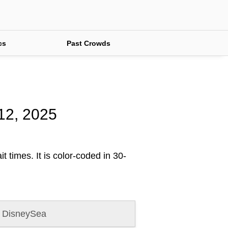
cs
Past Crowds
 12, 2025
t times. It is color-coded in 30-
 DisneySea