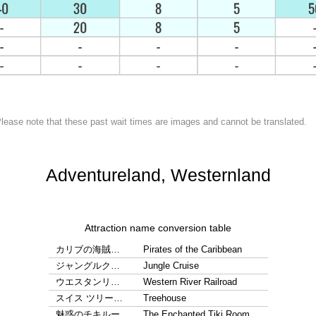
lease note that these past wait times are images and cannot be translated.
Adventureland, Westernland
Attraction name conversion table
カリブの海賊…
Pirates of the Caribbean
ジャングルク…
Jungle Cruise
ウエスタンリ…
Western River Railroad
スイス ツリー…
Treehouse
魅惑のチキルー…
The Enchanted Tiki Room