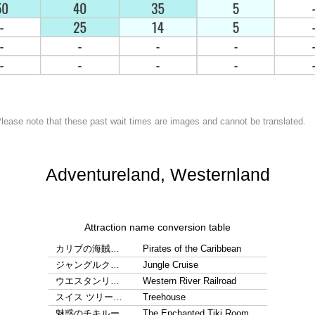
lease note that these past wait times are images and cannot be translated.
Adventureland, Westernland
Attraction name conversion table
カリブの海賊…
Pirates of the Caribbean
ジャングルク…
Jungle Cruise
ウエスタンリ…
Western River Railroad
スイス ツリー…
Treehouse
魅惑のチキルー…
The Enchanted Tiki Room