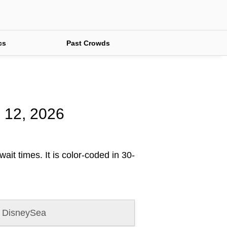
cs
Past Crowds
h 12, 2026
ait times. It is color-coded in 30-
 DisneySea