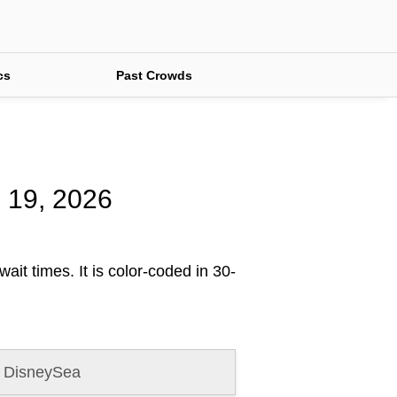
cs
Past Crowds
h 19, 2026
ait times. It is color-coded in 30-
 DisneySea