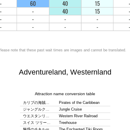
lease note that these past wait times are images and cannot be translated.
Adventureland, Westernland
Attraction name conversion table
カリブの海賊…
Pirates of the Caribbean
ジャングルク…
Jungle Cruise
ウエスタンリ…
Western River Railroad
スイス ツリー…
Treehouse
魅惑のチキルー…
The Enchanted Tiki Room