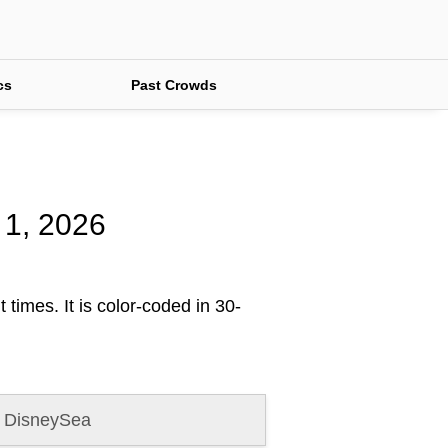
cs
Past Crowds
l 1, 2026
 times. It is color-coded in 30-
 DisneySea