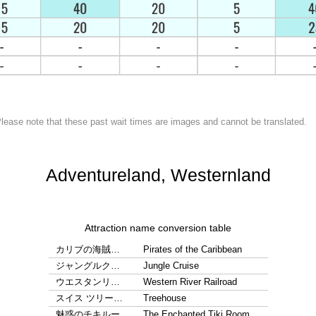
lease note that these past wait times are images and cannot be translated.
Adventureland, Westernland
Attraction name conversion table
カリブの海賊…
Pirates of the Caribbean
ジャングルク…
Jungle Cruise
ウエスタンリ…
Western River Railroad
スイス ツリー…
Treehouse
魅惑のチキルー…
The Enchanted Tiki Room