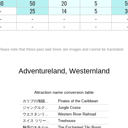
lease note that these past wait times are images and cannot be translated.
Adventureland, Westernland
Attraction name conversion table
カリブの海賊…
Pirates of the Caribbean
ジャングルク…
Jungle Cruise
ウエスタンリ…
Western River Railroad
スイス ツリー…
Treehouse
魅惑のチキルー…
The Enchanted Tiki Room