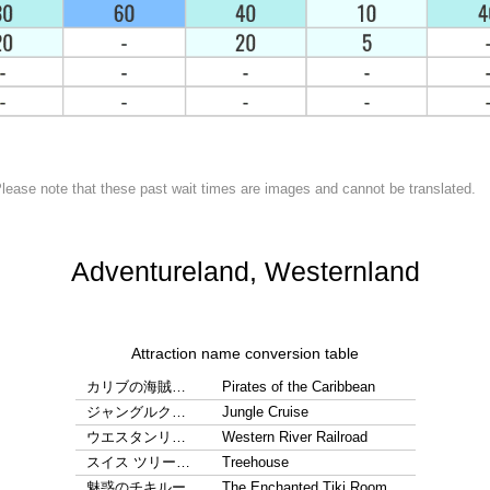
lease note that these past wait times are images and cannot be translated.
Adventureland, Westernland
Attraction name conversion table
カリブの海賊…
Pirates of the Caribbean
ジャングルク…
Jungle Cruise
ウエスタンリ…
Western River Railroad
スイス ツリー…
Treehouse
魅惑のチキルー…
The Enchanted Tiki Room