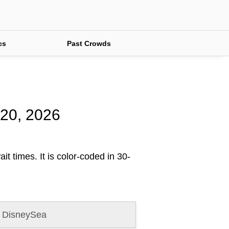
cs
Past Crowds
 20, 2026
it times. It is color-coded in 30-
 DisneySea