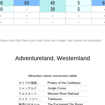
lease note that these past wait times are images and cannot be translated.
Adventureland, Westernland
Attraction name conversion table
カリブの海賊…
Pirates of the Caribbean
ジャングルク…
Jungle Cruise
ウエスタンリ…
Western River Railroad
スイス ツリー…
Treehouse
魅惑のチキルー…
The Enchanted Tiki Room