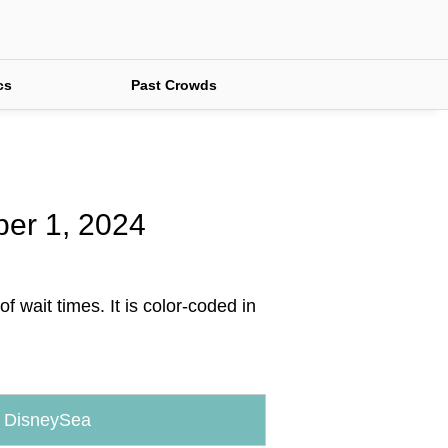
cs
Past Crowds
ber 1, 2024
 wait times. It is color-coded in
 DisneySea