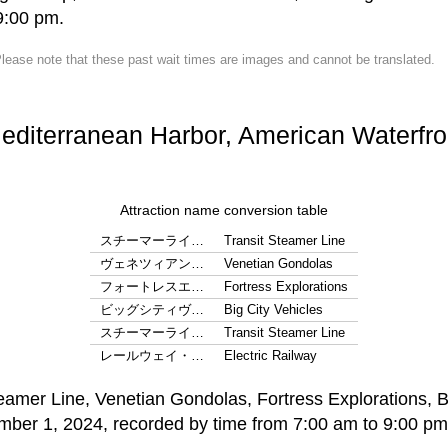
lease note that these past wait times are images and cannot be translated.
editerranean Harbor, American Waterfro
Attraction name conversion table
スチーマーライ…
Transit Steamer Line
ヴェネツィアン…
Venetian Gondolas
フォートレスエ…
Fortress Explorations
ビッグシティヴ…
Big City Vehicles
スチーマーライ…
Transit Steamer Line
レールウェイ・…
Electric Railway