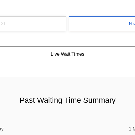
 31
Nov
Live Wait Times
Past Waiting Time Summary
ay
1 