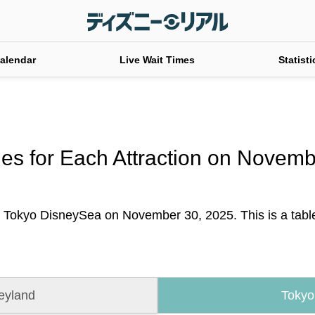
alendar
Live Wait Times
Statisti
es for Each Attraction on Novem
t Tokyo DisneySea on November 30, 2025. This is a table o
eyland
Tokyo