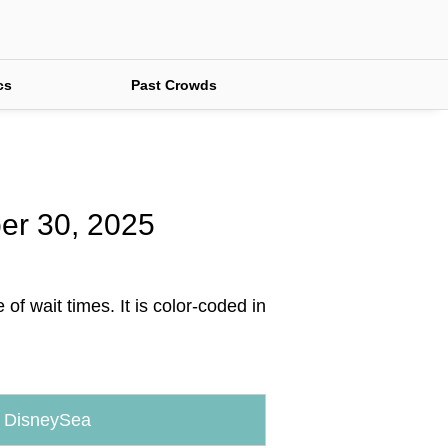
cs
Past Crowds
ber 30, 2025
f wait times. It is color-coded in
 DisneySea