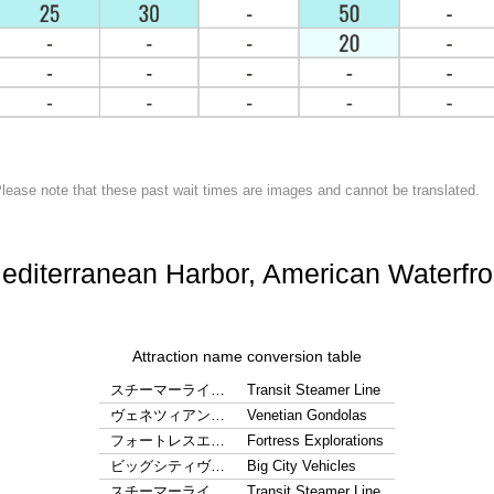
lease note that these past wait times are images and cannot be translated.
editerranean Harbor, American Waterfro
Attraction name conversion table
スチーマーライ…
Transit Steamer Line
ヴェネツィアン…
Venetian Gondolas
フォートレスエ…
Fortress Explorations
ビッグシティヴ…
Big City Vehicles
スチーマーライ…
Transit Steamer Line