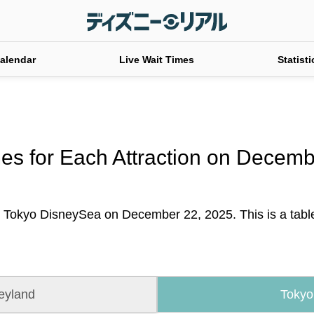
alendar
Live Wait Times
Statisti
es for Each Attraction on Decem
t Tokyo DisneySea on December 22, 2025. This is a table o
eyland
Tokyo