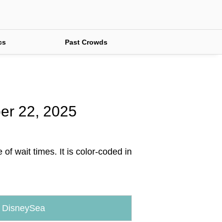
cs
Past Crowds
ber 22, 2025
f wait times. It is color-coded in
 DisneySea