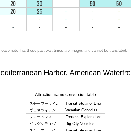
lease note that these past wait times are images and cannot be translated.
editerranean Harbor, American Waterfro
Attraction name conversion table
スチーマーライ…
Transit Steamer Line
ヴェネツィアン…
Venetian Gondolas
フォートレスエ…
Fortress Explorations
ビッグシティヴ…
Big City Vehicles
スチーマーライ…
Transit Steamer Line