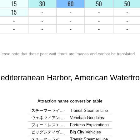
lease note that these past wait times are images and cannot be translated.
editerranean Harbor, American Waterfro
Attraction name conversion table
スチーマーライ…
Transit Steamer Line
ヴェネツィアン…
Venetian Gondolas
フォートレスエ…
Fortress Explorations
ビッグシティヴ…
Big City Vehicles
スチーマーライ…
Transit Steamer Line