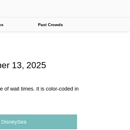
cs
Past Crowds
ber 13, 2025
of wait times. It is color-coded in
 DisneySea