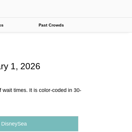
cs
Past Crowds
ary 1, 2026
wait times. It is color-coded in 30-
 DisneySea