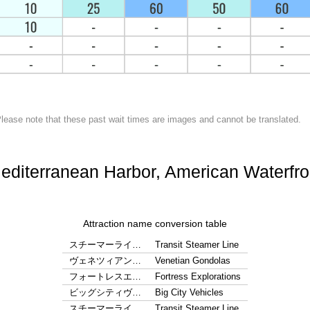
lease note that these past wait times are images and cannot be translated.
editerranean Harbor, American Waterfro
Attraction name conversion table
スチーマーライ…
Transit Steamer Line
ヴェネツィアン…
Venetian Gondolas
フォートレスエ…
Fortress Explorations
ビッグシティヴ…
Big City Vehicles
スチーマーライ…
Transit Steamer Line