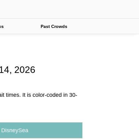
cs
Past Crowds
 14, 2026
t times. It is color-coded in 30-
 DisneySea