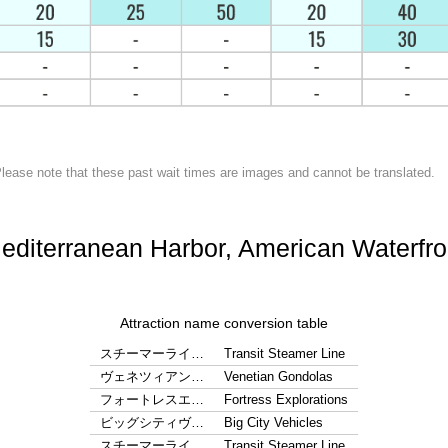
lease note that these past wait times are images and cannot be translated.
editerranean Harbor, American Waterfro
Attraction name conversion table
スチーマーライ…
Transit Steamer Line
ヴェネツィアン…
Venetian Gondolas
フォートレスエ…
Fortress Explorations
ビッグシティヴ…
Big City Vehicles
スチーマーライ…
Transit Steamer Line