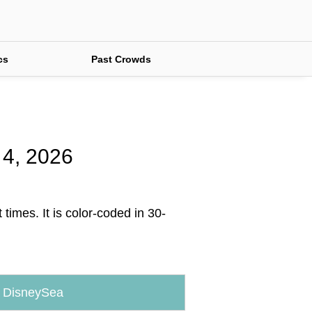
cs
Past Crowds
 4, 2026
times. It is color-coded in 30-
 DisneySea