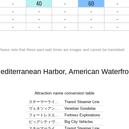
lease note that these past wait times are images and cannot be translated.
editerranean Harbor, American Waterfro
Attraction name conversion table
スチーマーライ…
Transit Steamer Line
ヴェネツィアン…
Venetian Gondolas
フォートレスエ…
Fortress Explorations
ビッグシティヴ…
Big City Vehicles
スチーマーライ…
Transit Steamer Line