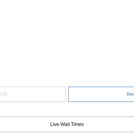
r 25
Dec
Live Wait Times