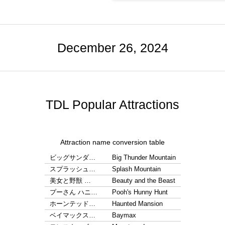
December 26, 2024
TDL Popular Attractions
Attraction name conversion table
ビッグサンダ…
Big Thunder Mountain
スプラッシュ…
Splash Mountain
美女と野獣 …
Beauty and the Beast
プーさん ハニ…
Pooh's Hunny Hunt
ホーンテッド…
Haunted Mansion
ベイマックス…
Baymax