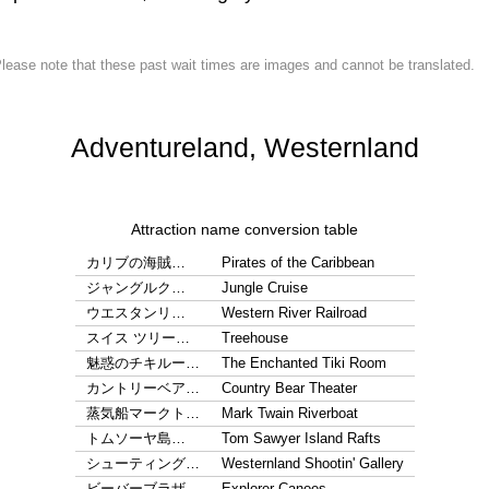
lease note that these past wait times are images and cannot be translated.
Adventureland, Westernland
Attraction name conversion table
カリブの海賊…
Pirates of the Caribbean
ジャングルク…
Jungle Cruise
ウエスタンリ…
Western River Railroad
スイス ツリー…
Treehouse
魅惑のチキルー…
The Enchanted Tiki Room
カントリーベア…
Country Bear Theater
蒸気船マークト…
Mark Twain Riverboat
トムソーヤ島…
Tom Sawyer Island Rafts
シューティング…
Westernland Shootin' Gallery
ビーバーブラザ…
Explorer Canoes