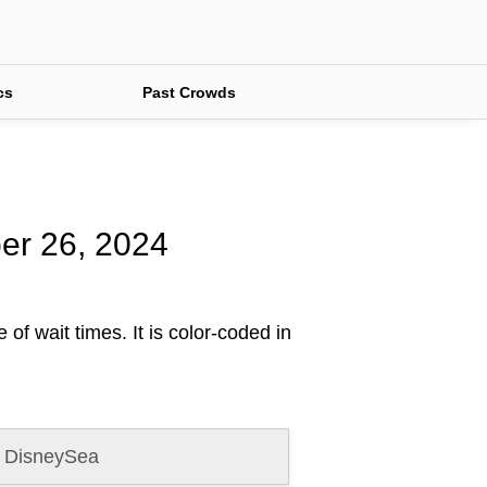
cs
Past Crowds
ber 26, 2024
of wait times. It is color-coded in
 DisneySea