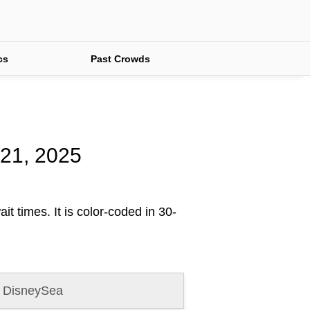
cs
Past Crowds
 21, 2025
it times. It is color-coded in 30-
 DisneySea