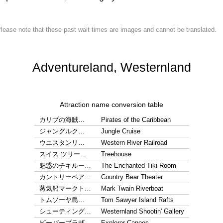
lease note that these past wait times are images and cannot be translated.
Adventureland, Westernland
Attraction name conversion table
カリブの海賊…
Pirates of the Caribbean
ジャングルク…
Jungle Cruise
ウエスタンリ…
Western River Railroad
スイス ツリー…
Treehouse
魅惑のチキルー…
The Enchanted Tiki Room
カントリーベア…
Country Bear Theater
蒸気船マークト…
Mark Twain Riverboat
トムソーヤ島…
Tom Sawyer Island Rafts
シューティング…
Westernland Shootin' Gallery
ビーバーブラザ…
Explorer Canoes