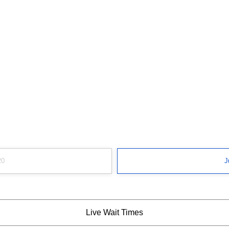
20
J
Live Wait Times