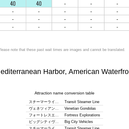
lease note that these past wait times are images and cannot be translated.
editerranean Harbor, American Waterfro
Attraction name conversion table
スチーマーライ…
Transit Steamer Line
ヴェネツィアン…
Venetian Gondolas
フォートレスエ…
Fortress Explorations
ビッグシティヴ…
Big City Vehicles
スチーマーライ…
Transit Steamer Line