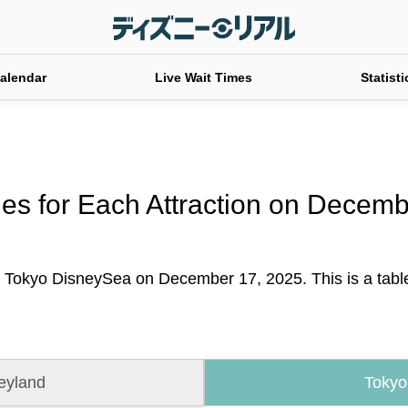
alendar
Live Wait Times
Statisti
es for Each Attraction on Decem
t Tokyo DisneySea on December 17, 2025. This is a table o
eyland
Tokyo