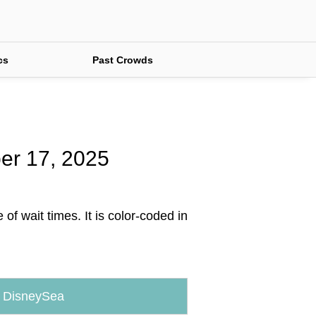
cs
Past Crowds
ber 17, 2025
f wait times. It is color-coded in
 DisneySea