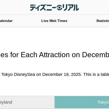
alendar
Live Wait Times
Statisti
es for Each Attraction on Decem
t Tokyo DisneySea on December 18, 2025. This is a table o
eyland
Tokyo