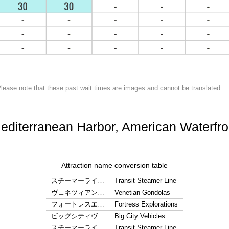
lease note that these past wait times are images and cannot be translated.
editerranean Harbor, American Waterfro
Attraction name conversion table
スチーマーライ…
Transit Steamer Line
ヴェネツィアン…
Venetian Gondolas
フォートレスエ…
Fortress Explorations
ビッグシティヴ…
Big City Vehicles
スチーマーライ…
Transit Steamer Line