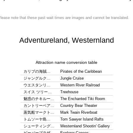
lease note that these past wait times are images and cannot be translated.
Adventureland, Westernland
Attraction name conversion table
カリブの海賊…
Pirates of the Caribbean
ジャングルク…
Jungle Cruise
ウエスタンリ…
Western River Railroad
スイス ツリー…
Treehouse
魅惑のチキルー…
The Enchanted Tiki Room
カントリーベア…
Country Bear Theater
蒸気船マークト…
Mark Twain Riverboat
トムソーヤ島…
Tom Sawyer Island Rafts
シューティング…
Westernland Shootin' Gallery
ビーバーブラザ…
Explorer Canoes