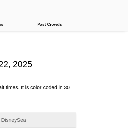
cs
Past Crowds
 22, 2025
t times. It is color-coded in 30-
 DisneySea