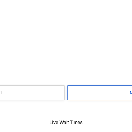
21
M
Live Wait Times