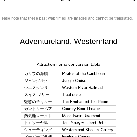
lease note that these past wait times are images and cannot be translated.
Adventureland, Westernland
Attraction name conversion table
カリブの海賊…
Pirates of the Caribbean
ジャングルク…
Jungle Cruise
ウエスタンリ…
Western River Railroad
スイス ツリー…
Treehouse
魅惑のチキルー…
The Enchanted Tiki Room
カントリーベア…
Country Bear Theater
蒸気船マークト…
Mark Twain Riverboat
トムソーヤ島…
Tom Sawyer Island Rafts
シューティング…
Westernland Shootin' Gallery
ビーバーブラザ…
Explorer Canoes