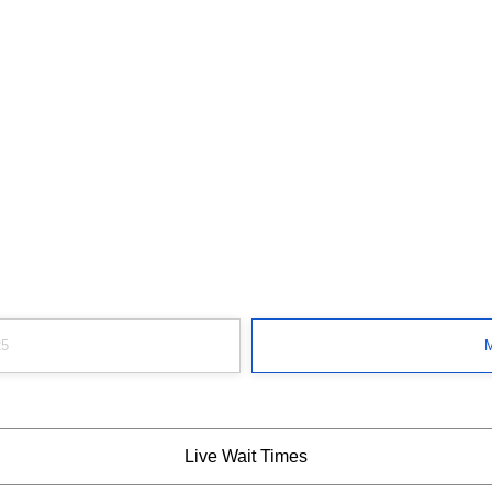
25
M
Live Wait Times